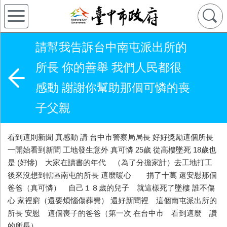
請幫我告訴台中南屯派出所的
所長 你的善舉 我們人民都很
感動 謝謝你幫助那個可憐的喪
子父親
看到這則新聞 真感動 請 台中市警察局局長 好好獎勵這個所長
一開始看到新聞 工地發生意外 真可憐 25歲 從高樓墜死 18歲也
是 (好慘) 大家在讀書的年代 （為了分擔家計）去工地打工
後來沒想到轄區南屯的所長 這麼暖心 捐了十萬 還安慰那個
爸爸（真可憐） 自己１８歲的兒子 就這樣死了墜樓 誰不傷
心 家裡窮（還要煩惱傷葬費） 還好新聞裡 這個南屯派出所的
所長 安慰 這個喪子的爸爸（第一次 在台中市 看到這麼 讚
的所長）