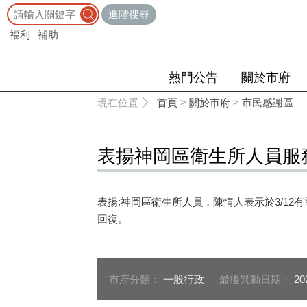
:::
進階搜尋
福利
補助
熱門公告
關於市府
:::
現在位置
首頁
>
關於市府
>
市民感謝區
表揚神岡區衛生所人員服
表揚:神岡區衛生所人員，陳情人表示於3/1
回復。
市府分類：
一般行政
最後異動日期：
20