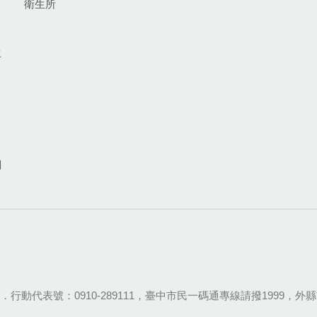
衛生所
生
網
28-9111．行動代表號：0910-289111，臺中市民一碼通專線請撥1999，外縣市