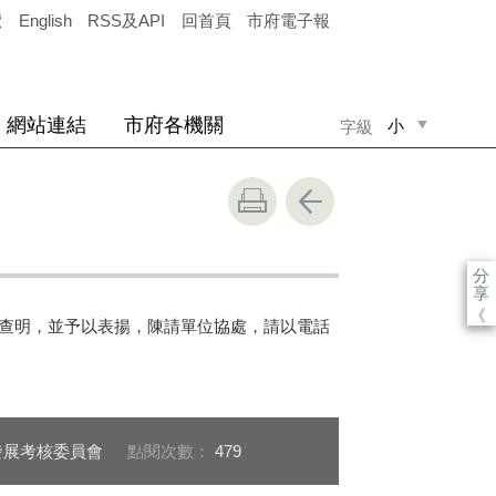
覽
English
RSS及API
回首頁
市府電子報
網站連結
市府各機關
小
字級
中
大
分
享
《
助查明，並予以表揚，陳請單位協處，請以電話
發展考核委員會
點閱次數：
479