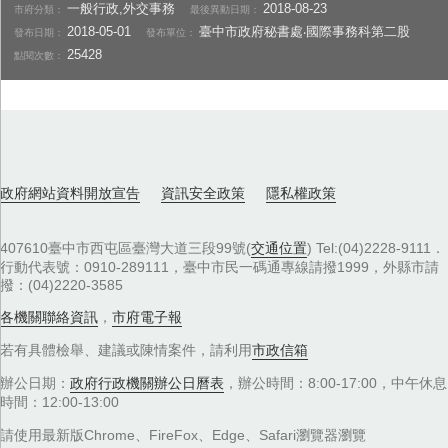
一般行政,外交事務
2018-08-23
市府分類：
最後異動日期：
2018-05-01
臺中市政府秘書處‧國際事務科第二股
發布日期：
發布單位：
25428
點閱次數：
政府網站資料開放宣告
資訊安全政策
隱私權政策
407610臺中市西屯區臺灣大道三段99號(
交通位置
) Tel:(04)2228-9111．
行動代表號：0910-289111，臺中市民一碼通專線請撥1999，外縣市請
撥：(04)2220-3585
各機關聯絡資訊
，
市府電子報
若有具體檢舉、建議或陳情案件，請利用
市政信箱
辦公日期：
政府行政機關辦公日曆表
，辦公時間：8:00-17:00，中午休息
時間：12:00-13:00
請使用最新版Chrome、FireFox、Edge、Safari瀏覽器瀏覽