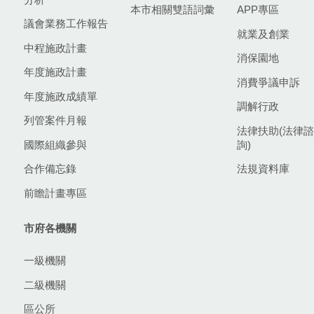
本市相關雙語詞彙
APP專區
議會業務工作報告
就業及創業
中程施政計畫
消保園地
年度施政計畫
消費爭議申訴
年度施政成績單
調解行政
列管案件月報
法律扶助(法律諮
國際組織參與
詢)
合作備忘錄
法規資料庫
前瞻計畫專區
市府各機關
一級機關
二級機關
區公所