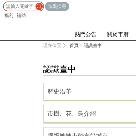
:::
進階搜尋
福利
補助
熱門公告
關於市府
:::
現在位置
首頁
>
認識臺中
認識臺中
歷史沿革
市樹、花、鳥介紹
國際姊妹市暨友好城市