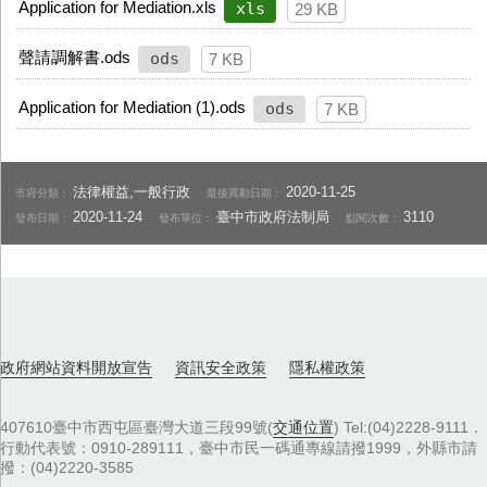
Application for Mediation.xls
xls
29 KB
聲請調解書.ods
ods
7 KB
Application for Mediation (1).ods
ods
7 KB
法律權益,一般行政
2020-11-25
市府分類：
最後異動日期：
2020-11-24
臺中市政府法制局
3110
發布日期：
發布單位：
點閱次數：
政府網站資料開放宣告
資訊安全政策
隱私權政策
407610臺中市西屯區臺灣大道三段99號(
交通位置
) Tel:(04)2228-9111．
行動代表號：0910-289111，臺中市民一碼通專線請撥1999，外縣市請
撥：(04)2220-3585