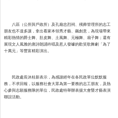
八區（公所與戶政所）及孔廟忠烈祠、殯葬管理所的志工
朋友也不遑多讓，拿出看家本領秀才藝、飆創意，為現場帶來
精彩熱情的爵士舞、肚皮舞、土風舞、元極舞、扇子舞；還有
展現文人風雅的唐詩朗誦吟唱及惹人發噱的歡笑歌舞劇「為了
十萬元」等豐富精彩演出。
民政處長沐桂新表示，為感謝經年在各民政單位默默服
務，不求回報，以服務社會大眾為第一要務的志工朋友，及熱
心參與志願服務隊的單位，民政處特舉辦表揚大會暨才藝表演
聯誼活動。