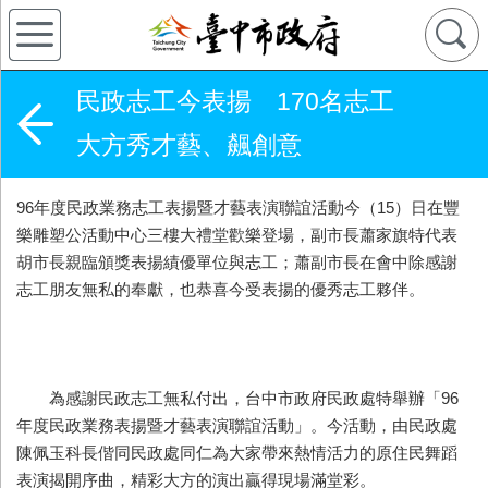
民政志工今表揚 170名志工
大方秀才藝、飆創意
96年度民政業務志工表揚暨才藝表演聯誼活動今（15）日在豐
樂雕塑公活動中心三樓大禮堂歡樂登場，副市長蕭家旗特代表
胡市長親臨頒獎表揚績優單位與志工；蕭副市長在會中除感謝
志工朋友無私的奉獻，也恭喜今受表揚的優秀志工夥伴。
為感謝民政志工無私付出，台中市政府民政處特舉辦「96
年度民政業務表揚暨才藝表演聯誼活動」。今活動，由民政處
陳佩玉科長偕同民政處同仁為大家帶來熱情活力的原住民舞蹈
表演揭開序曲，精彩大方的演出贏得現場滿堂彩。