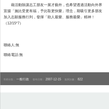
藉活動除讓志工朋友一展才藝外，也希望透過活動向外界
宣揚「施比受更有福，予比取更快樂」理念，期吸引更多朋友
加入志願服務行列，發揮「助人最樂、服務最榮」精神！
（12/15*7）
聯絡人:無
聯絡電話:無
一般行政
2007-12-15
822
市府分類：
發布日期：
點閱次數：