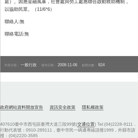
庭）。因應金融風暴，社會處與勞工處應聯合啟動救助機制，
以協助民眾。（11/6*6）
聯絡人:無
聯絡電話:無
一般行政
2008-11-06
824
市府分類：
發布日期：
點閱次數：
政府網站資料開放宣告
資訊安全政策
隱私權政策
407610臺中市西屯區臺灣大道三段99號(
交通位置
) Tel:(04)2228-9111．
行動代表號：0910-289111，臺中市民一碼通專線請撥1999，外縣市請
撥：(04)2220-3585