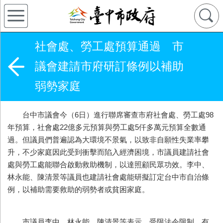
社會處、勞工處預算通過 市
議會建請市府研訂條例以補助
弱勢家庭
台中市議會今（6日）進行聯席審查市府社會處、勞工處98
年預算，社會處22億多元預算與勞工處5仟多萬元預算全數通
過。但議員們普遍認為大環境不景氣，以致非自願性失業率攀
升，不少家庭因此受到衝擊而陷入經濟困境，市議員建請社會
處與勞工處能聯合啟動救助機制，以達照顧民眾功效。李中、
林永能、陳清景等議員也建請社會處能研擬訂定台中市自治條
例，以補助需要救助的弱勢者或貧困家庭。
市議員李中、林永能、陳清景等表示，受限法令限制，有