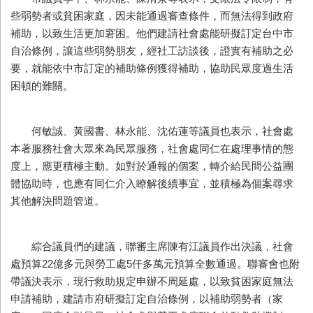
些弱勢者或貧困家庭，因未能通過審查條件，而無法得到政府
補助，以致生活更加窘困。他們建請社會處能研擬訂定台中市
自治條例，讓這些弱勢朋友，經社工訪談後，證實有補助之必
要，就能依中市訂定的補助條例獲得補助，協助民眾度過生活
困頓的難關。
何敏誠、黃國書、林永能、沈佑蓮等議員也表示，社會處
本著服務社會大眾來為民眾服務，社會處同仁在處理事情的態
度上，應更積極主動。如對於通報的個案，轉介給民間公益團
體協助時，也應有同仁介入瞭解後續事宜，並積極為個案尋求
其他解決問題管道。
綜合議員們的建議，聯審主席陳有江議員作出決議，社會
處預算22億多元與勞工處5仟多萬元預算全數通過。聯審會也附
帶議決表示，現行救助規定申辦不周延處，以致貧困家庭無法
申請補助，建請市府研擬訂定自治條例，以補助弱勢者（家