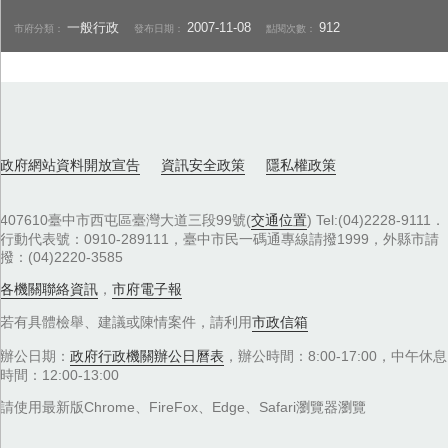
一般行政
2007-11-08
912
市府分類：
發布日期：
點閱次數：
政府網站資料開放宣告
資訊安全政策
隱私權政策
407610臺中市西屯區臺灣大道三段99號(
交通位置
) Tel:(04)2228-9111．
行動代表號：0910-289111，臺中市民一碼通專線請撥1999，外縣市請
撥：(04)2220-3585
各機關聯絡資訊
，
市府電子報
若有具體檢舉、建議或陳情案件，請利用
市政信箱
辦公日期：
政府行政機關辦公日曆表
，辦公時間：8:00-17:00，中午休息
時間：12:00-13:00
請使用最新版Chrome、FireFox、Edge、Safari瀏覽器瀏覽