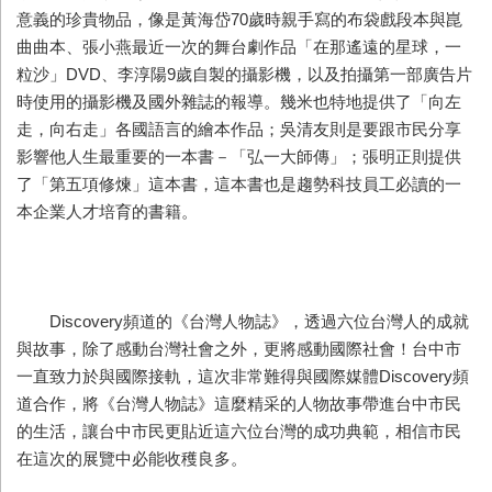
意義的珍貴物品，像是黃海岱70歲時親手寫的布袋戲段本與崑
曲曲本、張小燕最近一次的舞台劇作品「在那遙遠的星球，一
粒沙」DVD、李淳陽9歲自製的攝影機，以及拍攝第一部廣告片
時使用的攝影機及國外雜誌的報導。幾米也特地提供了「向左
走，向右走」各國語言的繪本作品；吳清友則是要跟市民分享
影響他人生最重要的一本書－「弘一大師傳」；張明正則提供
了「第五項修煉」這本書，這本書也是趨勢科技員工必讀的一
本企業人才培育的書籍。
Discovery頻道的《台灣人物誌》，透過六位台灣人的成就
與故事，除了感動台灣社會之外，更將感動國際社會！台中市
一直致力於與國際接軌，這次非常難得與國際媒體Discovery頻
道合作，將《台灣人物誌》這麼精采的人物故事帶進台中市民
的生活，讓台中市民更貼近這六位台灣的成功典範，相信市民
在這次的展覽中必能收穫良多。