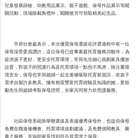
兒童發展篩檢、幼教用品展示、親子遊戲、保母作品展示等闖
關活動，現場除截角禮外，闖關後另可領取精美紀念品。
市府社會處表示，本次優質保母選拔在評選過程中有一位
保母深受委員讚許，這位保母已從事家庭托育服務20餘年，為
提供孩子更好、更安全托育環境，常與先生細心規劃家具擺放
設置，對孩子的照護行為及托育環境一點也不馬虎，除注重環
境安全，保母也常與媳婦一起去進修吸取托育新資訊，依孩子
需求自製許多教具。擁有相當豐富托育經驗及知識的她，更鼓
勵先生與媳婦考取保母證照，全家共同努力於照護服務。
社區保母系統除舉辦選拔及表揚優秀保母外，也提供保母
免費在職進修機會、托育環境規劃建議，及免費借閱教具、圖
書之服務，並協助家長找到符合其需求之保母。