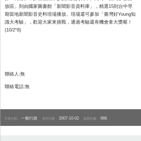
放區」則由國家圖書館「新聞影音資料庫」，精選15則台中早
期當地新聞影音史料現場播放。現場還可參加「臺灣好Young知
識大考驗」，歡迎大家來挑戰，通過考驗還有機會拿大獎喔！
(10/2*8)
聯絡人:無
聯絡電話:無
一般行政
2007-10-02
986
市府分類：
發布日期：
點閱次數：