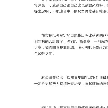
常列第一，就是自己跟自己比也是愈來愈好，
提出說明，不能讓台中市的努力再度受到挫傷
胡市長以強堅定的口氣指出評比落後的狀況
犯罪數的合計數字、強?案、搶奪案、一般竊
大案，如徐開喜犯罪組織、 黃○國地下錢莊力
至50件之間。
林炎田並指出，徐開喜集團犯罪案件遭破獲
一定會更加努力持續改善治安，負起該負的責
經說明後，胡市長表示瞭解也接受這樣的解釋