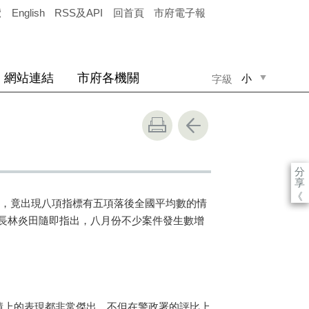
覽
English
RSS及API
回首頁
市府電子報
網站連結
市府各機關
小
字級
中
大
分
享
《
，竟出現八項指標有五項落後全國平均數的情
長林炎田隨即指出，八月份不少案件發生數增
績上的表現都非常傑出，不但在警政署的評比上