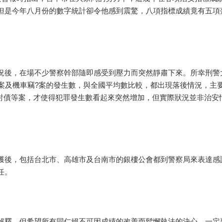
但是今年八月份的數字統計卻令他感到震驚，八項指標成績竟有五項
。
後，在場不少警察幹部隨即感受到壓力而突然靜肅下來。所幸刑警
?案及機車竊?案的發生數，與全國平均數比較，都出現落後情況，主
討債等案，才使得犯罪發生數看起來突然增加，但實際狀況並非治安
後，包括台北市、高雄市及台南市的銀樓公會都到警察局來表達感
任。
，但希望所有同仁絕不可因成績的改善而鬆懈執法的決心，一定要盡全