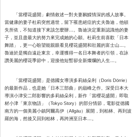
「當櫻花盛開」劇情敘述一對夫妻鶼鰈情深的感人故事。
當健康的妻子杜莉突然過世，留下罹患絕症的丈夫魯迪，他頓
失所依，不知道接下來該怎麼辦…。魯迪決定重新認識他的妻
子，並且盡最大的努力來完成她的心願。杜莉生前喜歡「日本
舞踏」，更一心盼望能親眼看見櫻花盛開和壯麗的富士山…。
魯迪於是獨自遠赴東京，幸運獲得一名日本舞者的引領，在詠
讚美麗的櫻花季節中，迎接他短暫卻全新燦爛的人生…。
「當櫻花盛開」是德國女導演多莉絲朵利（Doris Dörrie）
的最新作品，也是她「日本三部曲」的巔峰之作。深受日本大
導演小津安二郎影響的多莉絲朵利，新作「當櫻花盛開」即取
材小津「東京物語」（Tokyo Story）的部分情節，電影從德國
南方的一個美麗小鎮阿爾高伊（Allgäu）展開，到柏林、再到波
羅的海，然後又回到柏林，再跨洲至日本…。