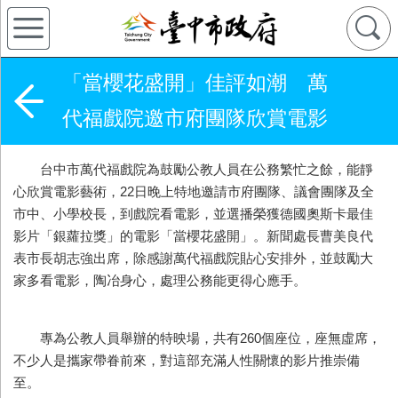
「當櫻花盛開」佳評如潮 萬
代福戲院邀市府團隊欣賞電影
台中市萬代福戲院為鼓勵公教人員在公務繁忙之餘，能靜
心欣賞電影藝術，22日晚上特地邀請市府團隊、議會團隊及全
市中、小學校長，到戲院看電影，並選播榮獲德國奧斯卡最佳
影片「銀蘿拉獎」的電影「當櫻花盛開」。新聞處長曹美良代
表市長胡志強出席，除感謝萬代福戲院貼心安排外，並鼓勵大
家多看電影，陶冶身心，處理公務能更得心應手。
專為公教人員舉辦的特映場，共有260個座位，座無虛席，
不少人是攜家帶眷前來，對這部充滿人性關懷的影片推崇備
至。