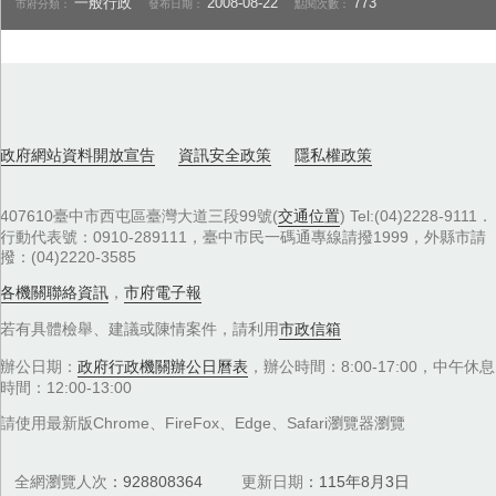
一般行政
2008-08-22
773
市府分類：
發布日期：
點閱次數：
政府網站資料開放宣告
資訊安全政策
隱私權政策
407610臺中市西屯區臺灣大道三段99號(
交通位置
) Tel:(04)2228-9111．
行動代表號：0910-289111，臺中市民一碼通專線請撥1999，外縣市請
撥：(04)2220-3585
各機關聯絡資訊
，
市府電子報
若有具體檢舉、建議或陳情案件，請利用
市政信箱
辦公日期：
政府行政機關辦公日曆表
，辦公時間：8:00-17:00，中午休息
時間：12:00-13:00
請使用最新版Chrome、FireFox、Edge、Safari瀏覽器瀏覽
全網瀏覽人次
928808364
更新日期
115年8月3日