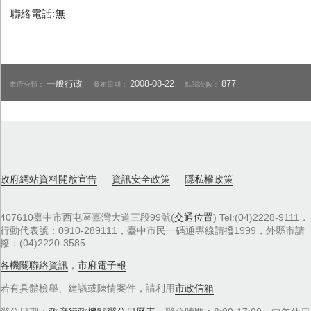
聯絡電話:無
一般行政
2008-08-22
877
市府分類：
發布日期：
點閱次數：
政府網站資料開放宣告
資訊安全政策
隱私權政策
407610臺中市西屯區臺灣大道三段99號(
交通位置
) Tel:(04)2228-9111．
行動代表號：0910-289111，臺中市民一碼通專線請撥1999，外縣市請
撥：(04)2220-3585
各機關聯絡資訊
，
市府電子報
若有具體檢舉、建議或陳情案件，請利用
市政信箱