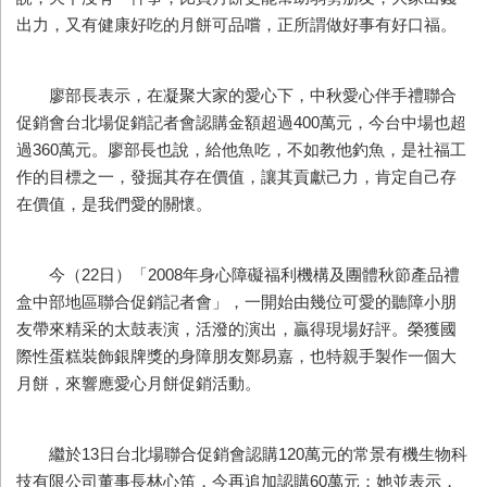
出力，又有健康好吃的月餅可品嚐，正所謂做好事有好口福。
廖部長表示，在凝聚大家的愛心下，中秋愛心伴手禮聯合
促銷會台北場促銷記者會認購金額超過400萬元，今台中場也超
過360萬元。廖部長也說，給他魚吃，不如教他釣魚，是社福工
作的目標之一，發掘其存在價值，讓其貢獻己力，肯定自己存
在價值，是我們愛的關懷。
今（22日）「2008年身心障礙福利機構及團體秋節產品禮
盒中部地區聯合促銷記者會」，一開始由幾位可愛的聽障小朋
友帶來精采的太鼓表演，活潑的演出，贏得現場好評。榮獲國
際性蛋糕裝飾銀牌獎的身障朋友鄭易嘉，也特親手製作一個大
月餅，來響應愛心月餅促銷活動。
繼於13日台北場聯合促銷會認購120萬元的常景有機生物科
技有限公司董事長林心笛，今再追加認購60萬元；她並表示，