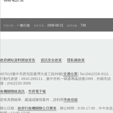
一般行政
2008-08-21
738
市府分類：
發布日期：
點閱次數：
政府網站資料開放宣告
資訊安全政策
隱私權政策
407610臺中市西屯區臺灣大道三段99號(
交通位置
) Tel:(04)2228-9111．
行動代表號：0910-289111，臺中市民一碼通專線請撥1999，外縣市請
撥：(04)2220-3585
各機關聯絡資訊
，
市府電子報
若有具體檢舉、建議或陳情案件，請利用
市政信箱
辦公日期：
政府行政機關辦公日曆表
，辦公時間：8:00-17:00，中午休息
時間：12:00-13:00