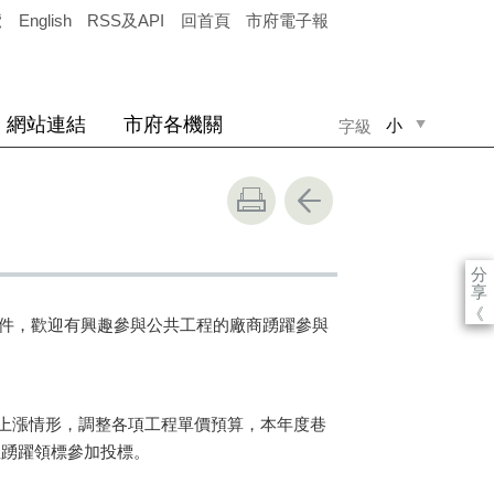
覽
English
RSS及API
回首頁
市府電子報
網站連結
市府各機關
小
字級
中
大
分
享
《
件，歡迎有興趣參與公共工程的廠商踴躍參與
上漲情形，調整各項工程單價預算，本年度巷
閱覽並踴躍領標參加投標。