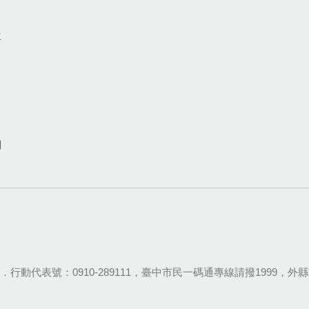
生
網
28-9111．行動代表號：0910-289111，臺中市民一碼通專線請撥1999，外縣市