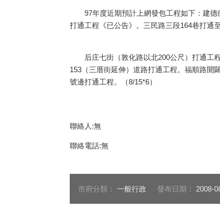
97年度近期預計上網發包工程如下：建德街4
打通工程《已公告》。三民路三段164巷打通
后庄七街（敦化路以北200公尺）打通工程《
153（三厝街延伸）道路打通工程。福順路開闢
號邊打通工程。（8/15*6）
聯絡人:無
聯絡電話:無
市府分類：
一般行政
發布日期：
2008-0