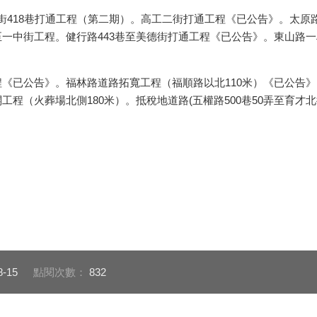
18巷打通工程（第二期）。高工二街打通工程《已公告》。太原路4
至一中街工程。健行路443巷至美德街打通工程《已公告》。東山路一
已公告》。福林路道路拓寬工程（福順路以北110米）《已公告》。
工程（火葬場北側180米）。抵稅地道路(五權路500巷50弄至育才北
8-15
點閱次數：
832