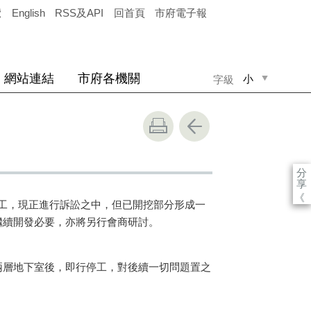
覽
English
RSS及API
回首頁
市府電子報
網站連結
市府各機關
小
字級
中
大
分
享
《
工，現正進行訴訟之中，但已開挖部分形成一
繼續開發必要，亦將另行會商研討。
層地下室後，即行停工，對後續一切問題置之