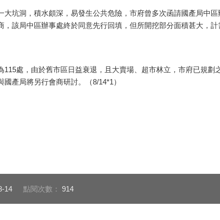
大坑洞，積水頗深，易發生公共危險，市府曾多次函請國產局中區
商，該局中區辦事處終於同意先行回填，但所開挖部分面積甚大，計
15處，由於舊市區日益衰退，且大賣場、超市林立，市府已規劃
產局將另行會商研討。（8/14*1）
8-14
點閱次數：
914