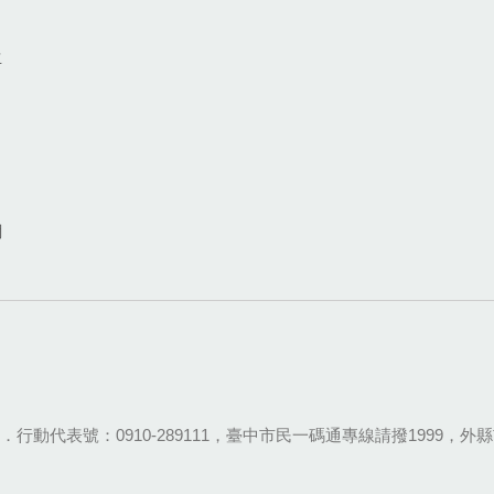
生
網
28-9111．行動代表號：0910-289111，臺中市民一碼通專線請撥1999，外縣市