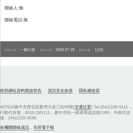
聯絡人:無
聯絡電話:無
一般行政
2008-07-29
1218
市府分類：
發布日期：
點閱次數：
政府網站資料開放宣告
資訊安全政策
隱私權政策
407610臺中市西屯區臺灣大道三段99號(
交通位置
) Tel:(04)2228-9111．
行動代表號：0910-289111，臺中市民一碼通專線請撥1999，外縣市請
撥：(04)2220-3585
各機關聯絡資訊
，
市府電子報