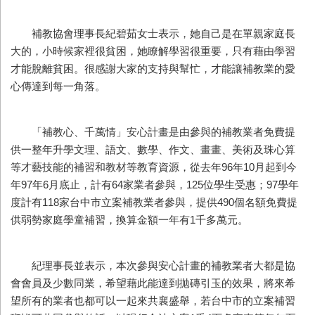
補教協會理事長紀碧茹女士表示，她自己是在單親家庭長
大的，小時候家裡很貧困，她瞭解學習很重要，只有藉由學習
才能脫離貧困。很感謝大家的支持與幫忙，才能讓補教業的愛
心傳達到每一角落。
「補教心、千萬情」安心計畫是由參與的補教業者免費提
供一整年升學文理、語文、數學、作文、畫畫、美術及珠心算
等才藝技能的補習和教材等教育資源，從去年96年10月起到今
年97年6月底止，計有64家業者參與，125位學生受惠；97學年
度計有118家台中市立案補教業者參與，提供490個名額免費提
供弱勢家庭學童補習，換算金額一年有1千多萬元。
紀理事長並表示，本次參與安心計畫的補教業者大都是協
會會員及少數同業，希望藉此能達到拋磚引玉的效果，將來希
望所有的業者也都可以一起來共襄盛舉，若台中市的立案補習