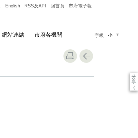
覽
English
RSS及API
回首頁
市府電子報
網站連結
市府各機關
小
字級
中
大
分
享
《