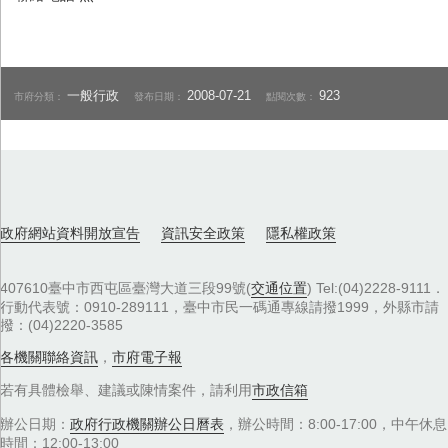
一般行政
2008-07-21
923
市府分類：
發布日期：
點閱次數：
政府網站資料開放宣告
資訊安全政策
隱私權政策
407610臺中市西屯區臺灣大道三段99號(
交通位置
) Tel:(04)2228-9111．
行動代表號：0910-289111，臺中市民一碼通專線請撥1999，外縣市請
撥：(04)2220-3585
各機關聯絡資訊
，
市府電子報
若有具體檢舉、建議或陳情案件，請利用
市政信箱
辦公日期：
政府行政機關辦公日曆表
，辦公時間：8:00-17:00，中午休息
時間：12:00-13:00