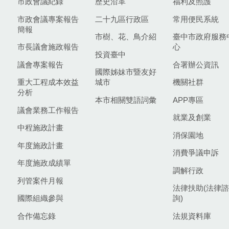
市政會議紀錄
歷史沿革
福利及照護
市政會議專案報告
二十九區行政區
常用便民系統
簡報
市樹、花、鳥介紹
臺中市政府服務
市長議會施政報告
心
投資臺中
議會專案報告
合署辦公資訊
國際姊妹市暨友好
重大工程成本效益
城市
機關社群
分析
本市相關雙語詞彙
APP專區
議會業務工作報告
就業及創業
中程施政計畫
消保園地
年度施政計畫
消費爭議申訴
年度施政成績單
調解行政
列管案件月報
法律扶助(法律諮
國際組織參與
詢)
合作備忘錄
法規資料庫