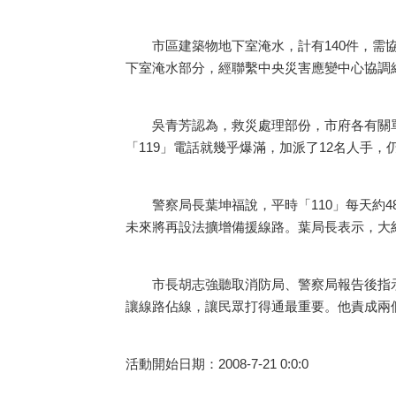
市區建築物地下室淹水，計有140件，需協助抽
下室淹水部分，經聯繫中央災害應變中心協調經
吳青芳認為，救災處理部份，市府各有關單位
「119」電話就幾乎爆滿，加派了12名人手，
警察局長葉坤福說，平時「110」每天約480
未來將再設法擴增備援線路。葉局長表示，大約
市長胡志強聽取消防局、警察局報告後指示
讓線路佔線，讓民眾打得通最重要。他責成兩個
活動開始日期：2008-7-21 0:0:0