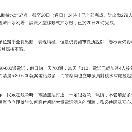
水計67處，截至20日（週日）24時止已全部完成。計出動278人
濟部水利署，調派大型移動式抽水機，已於20日20時完成。
幾乎全員出動，表現積極。但是仍要如市長所說以「春秋責備賢者
仍然應接不暇。
-600通電話，假日約一天700通，當天「110」電話已經加派4人
清晨5:30-6:00報案電話最多，而警察局也立即派員對積水深處
，民眾在危急時，電話無法打通，一定很著急、氣憤，不管加派多
單位立即檢討如何應付瞬間大量電話湧入的問題，務必使民眾安心、保障