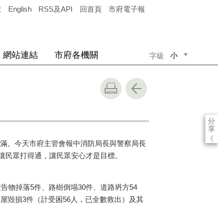
覽
English
RSS及API
回首頁
市府電子報
網站連結
市府各機關
小
字級
中
大
分
享
《
爆滿。今天市府主管會報中消防局長與警察局長
讓民眾打得通，讓民眾安心才是目標。
告物掉落5件、路樹倒塌30件、道路坍方54
房屋毀損3件（計受困56人，已全數救出）及其