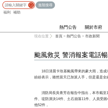
:::
進階搜尋
福利
補助
熱門公告
關於市府
:::
現在位置
首頁
>
熱門公告
>
市政新聞
颱風救災 警消報案電話
18日清晨卡玫基颱風帶來的豪大雨，造成市
紛紛表示，雖然當天已加派人手，但是還是全
消防局長吳青芳在報告中指出，本市截至19日1
件、堤防潰決14件、土石崩落11件、人員受困
他52件，