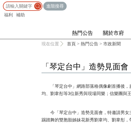
:::
進階搜尋
福利
補助
熱門公告
關於市府
:::
現在位置
首頁
>
熱門公告
>
市政新聞
「琴定台中」造勢見面會
「琴定台中」網路部落格偶像劇首播後，廣獲
均、劉韋彤等3位新秀與現場同樂；信樂團與
今「琴定台中」造勢見面會，特邀請男女主
踢踏舞的雙胞胎姊妹花新秀劉韋均、劉韋彤，