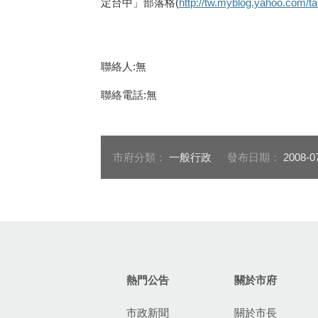
定台中」部落格(
http://tw.myblog.yahoo.com/ta
聯絡人:無
聯絡電話:無
市府分類：
一般行政
發布日期：
2008-0
:::
熱門公告
關於市府
市政新聞
關於市長