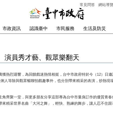
常見問答
網站導
市政資訊
認識臺中
市民服務
生活及防災
 演員秀才藝、觀眾樂翻天
熱烈迴響，為回饋戲迷熱情相挺，台中市政府特於今（12）日邀
王俐人等除與觀眾暢聊拍戲趣事外，也分別帶來精采的表演，炒熱現
角齊聚一堂，與更多朋友分享這部專為台中市量身訂作的優質青春
帶來精采世界名曲「大河之舞」，輕快、熟練的舞步，讓人忍不住跟