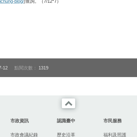
ichung-blog/
)查詢。（7/12*7）
7-12
點閱次數：
1319
市政資訊
認識臺中
市民服務
市政會議紀錄
歷史沿革
福利及照護