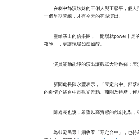
在劇中飾演姊妹的王俐人與王馨平，倆人則是合作
一個星期苦練，才有今天的亮眼演出。
壓軸演出的信樂團，一開場就power十足的
夜晚」，更讓現場如痴如醉。
演員能動能靜的演出讓觀眾大呼過癮；表演
新聞處長陳永豐表示，「琴定台中」部落格
的劇情介紹台中市觀光景點、商圈及特產，運
陳處長也說，希望以高質感的戲劇包裝，帶
為鼓勵民眾上網收看「琴定台中」，也特舉辦