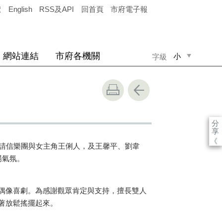
覽
English
RSS及API
回首頁
市府電子報
網站連結
市府各機關
小
字級
中
大
分
享
《
請信樂團與女主角王俐人，及王馨平、劉韋
場氣氛。
偶像喜劇。為感謝觀眾肯定與支持，擅長雙人
著放鬆搖擺起來。