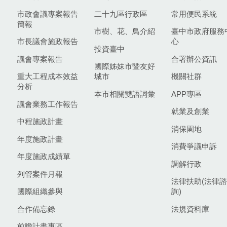
市政會議專案報告
二十九區行政區
常用便民系統
簡報
市樹、花、鳥介紹
臺中市政府服務
市長議會施政報告
心
投資臺中
議會專案報告
合署辦公資訊
國際姊妹市暨友好
重大工程成本效益
城市
機關社群
分析
本市相關雙語詞彙
APP專區
議會業務工作報告
就業及創業
中程施政計畫
消保園地
年度施政計畫
消費爭議申訴
年度施政成績單
調解行政
列管案件月報
法律扶助(法律諮
國際組織參與
詢)
合作備忘錄
法規資料庫
前瞻計畫專區