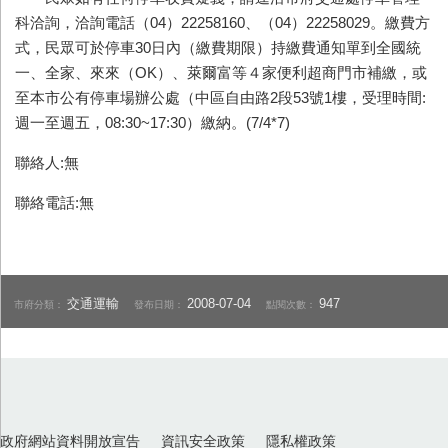
科洽詢，洽詢電話（04）22258160、（04）22258029。繳費方
式，民眾可於停車30日內（繳費期限）持繳費通知單到全國統
一、全家、來來（OK）、萊爾富等４家便利超商門市補繳，或
至本市公有停車場辦公處（中區自由路2段53號1樓，受理時間:
週一至週五，08:30~17:30）繳納。(7/4*7)
聯絡人:無
聯絡電話:無
交通運輸
2008-07-04
947
市府分類：
發布日期：
點閱次數：
政府網站資料開放宣告
資訊安全政策
隱私權政策