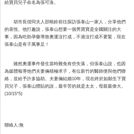
給寶貝兒子命名為張可洛。
胡市長偕同夫人邵曉鈴前往探訪張泰山一家人，分享他們
的喜悅。他打趣說，張泰山想要一個男寶寶是全國關注的大
事，因為吃助孕藥導致奧運沒打成，不過沒打成不要緊，現在
張泰山是有子萬事足！
雖然奧運事件發生當時難免有些失落，但張泰山說，也因
為媒體報導他們夫妻倆積極求子，有位新竹的醫師便與他們聯
絡，並給予許多協助。夫妻倆結婚10年，現在終於如願生下寶
貝兒子，張泰山體貼的說，最辛苦的就是太太，母親最偉大。
(10/15*5)
聯絡人:無