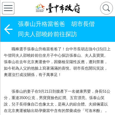
張泰山升格當爸爸 胡市長偕
同夫人邵曉鈴前往探訪
職棒選手張泰山升格當爸爸了！台中市長胡志強今(15)日上
午偕同夫人邵曉鈴前往坐月子中心探訪張泰山、夫人及寶寶。
張泰山在去年北京奧運會中，因藥檢呈陽性反應，遭到禁賽，
如今初為人父的他臉上寫著滿滿的喜悅。胡市長也開玩笑說，
奧運沒打成沒關係，有子萬事足！
張泰山的妻子在9月21日剖腹產下一名健康男嬰，身長51公
分，重達3500公克，男寶寶臉色紅潤、五官漂亮。張泰山笑
說，兒子長得像自己也像太太，是兩人的綜合體。夫婦倆還以
在北京奧運被驗出助孕藥當中含有的禁藥成份「可洛米酚」，