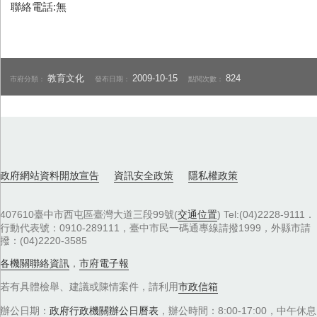
聯絡電話:無
教育文化
2009-10-15
824
市府分類：
發布日期：
點閱次數：
政府網站資料開放宣告
資訊安全政策
隱私權政策
407610臺中市西屯區臺灣大道三段99號(
交通位置
) Tel:(04)2228-9111．
行動代表號：0910-289111，臺中市民一碼通專線請撥1999，外縣市請
撥：(04)2220-3585
各機關聯絡資訊
，
市府電子報
若有具體檢舉、建議或陳情案件，請利用
市政信箱
辦公日期：
政府行政機關辦公日曆表
，辦公時間：8:00-17:00，中午休息