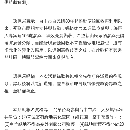
供植栽種類)。
環保局表示，台中市自民國89年起推動廚餘回收再利用以
來，受到市民朋友支持與鼓勵，螞蟻雄共95處單位參與，綠巨
人專案達106處參與，績效亮麗顯著。希望藉由民眾的參與更能
落實廚餘分類，更能發現廚餘回收不單僅能做堆肥處理，還有
多元化的變化與應用，以達到寓教於樂之效，在此歡迎有興趣
的社區、機關與學校共同來參與加入。
環保局呼籲，本次活動錄取將以報名先後順序派員前往現
勘，錄取後將以電話通知。儘早報名即可取得優先取得錄取之
權，至額滿為止。
本活動報名資格為：(1)單位為參與台中市綠巨人及螞蟻雄
兵單位；(2)單位需有綠地美化空間（如花園、空中花園等）；
(3)單位綠地不得為委外園藝公司照護；(4)綠地面積不得小於20