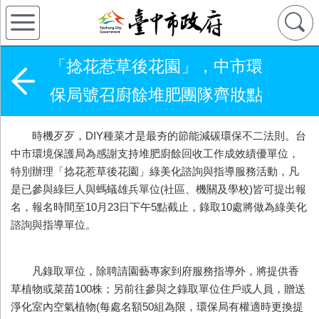
「捻花惹草後花園」，中市環
保局號召廚餘堆肥團隊齊妝點
時機歹歹，DIY種菜才是最夯的節能減碳環保不二法則。台
中市環境保護局為感謝支持堆肥廚餘回收工作成效績優單位，
特別辦理「捻花惹草後花園」綠美化諮詢與指導服務活動，凡
是已參與綠巨人與螞蟻雄兵單位(社區、機關及學校)皆可提出報
名，報名時間至10月23日下午5點截止，錄取10處將做為綠美化
諮詢與指導單位。
凡錄取單位，除聘請園藝專家到府服務指導外，將提供香
草植物或菜苗100株；另前往參與之錄取單位住戶或人員，贈送
淨化室內空氣植物(每處名額50組為限，環保局有權適時更換提