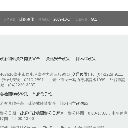
環保綠化
2009-10-14
902
市府分類：
發布日期：
點閱次數：
政府網站資料開放宣告
資訊安全政策
隱私權政策
407610臺中市西屯區臺灣大道三段99號(
交通位置
) Tel:(04)2228-9111．
行動代表號：0910-289111，臺中市民一碼通專線請撥1999，外縣市請
撥：(04)2220-3585
各機關聯絡資訊
，
市府電子報
若有具體檢舉、建議或陳情案件，請利用
市政信箱
辦公日期：
政府行政機關辦公日曆表
，辦公時間：8:00-17:00，中午休息
時間：12:00-13:00
請使用最新版Chrome、FireFox、Edge、Safari瀏覽器瀏覽