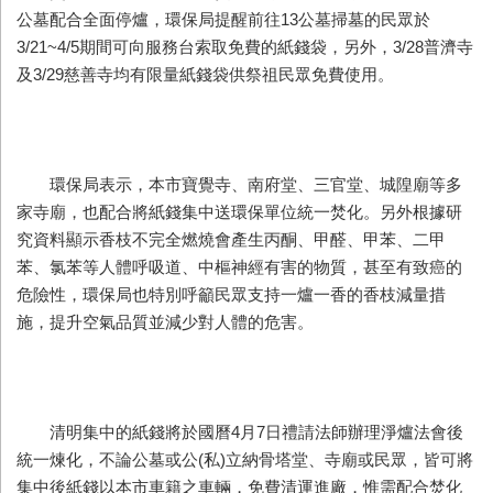
公墓配合全面停爐，環保局提醒前往13公墓掃墓的民眾於
3/21~4/5期間可向服務台索取免費的紙錢袋，另外，3/28普濟寺
及3/29慈善寺均有限量紙錢袋供祭祖民眾免費使用。
環保局表示，本市寶覺寺、南府堂、三官堂、城隍廟等多
家寺廟，也配合將紙錢集中送環保單位統一焚化。另外根據研
究資料顯示香枝不完全燃燒會產生丙酮、甲醛、甲苯、二甲
苯、氯苯等人體呼吸道、中樞神經有害的物質，甚至有致癌的
危險性，環保局也特別呼籲民眾支持一爐一香的香枝減量措
施，提升空氣品質並減少對人體的危害。
清明集中的紙錢將於國曆4月7日禮請法師辦理淨爐法會後
統一煉化，不論公墓或公(私)立納骨塔堂、寺廟或民眾，皆可將
集中後紙錢以本市車籍之車輛，免費清運進廠，惟需配合焚化