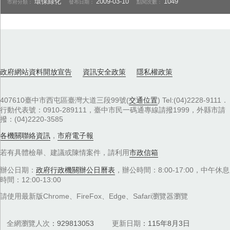
環保綠化
2009-03-10
1049
市府分類：
發布日期：
點閱次數：
政府網站資料開放宣告
資訊安全政策
隱私權政策
407610臺中市西屯區臺灣大道三段99號(
交通位置
) Tel:(04)2228-9111．
行動代表號：0910-289111，臺中市民一碼通專線請撥1999，外縣市請
撥：(04)2220-3585
各機關聯絡資訊
，
市府電子報
若有具體檢舉、建議或陳情案件，請利用
市政信箱
辦公日期：
政府行政機關辦公日曆表
，辦公時間：8:00-17:00，中午休息
時間：12:00-13:00
請使用最新版Chrome、FireFox、Edge、Safari瀏覽器瀏覽
全網瀏覽人次
929813053
更新日期
115年8月3日