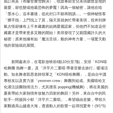
裝訂商莫（布蘭登費雪飾演），唸故事給女兒美琪聽曾是他的
最愛，卻也變成他最恐怖的夢魘！因為一個秘密，讓他在唸
「墨水心」這本書後，從此封口不願再朗讀…。一個神秘怪客
「髒手指」上門找上了莫，隔天莫就匆忙帶著美琪，投奔到脾
氣古怪卻擁有上千本藏書的姑媽愛麗諾家，但他們不知道這些
藏書才是帶來更多災難的開始！美琪發現了父親隱藏許久的大
秘密：原來他擁有如「魔法舌頭」般的神奇力量，一場驚天動
地的冒險就此展開。
新聞處表示，在電影放映前6點10分至7點，安排「KDN嘻
哈舞團 熱舞一夏」及「洋芋片二重唱 帶著音樂去旅行」暖場活
動。知名舞者凱恩老師領軍之「KDN嘻哈舞團」，是由台中護
專校友以及實力派「yeomen crew」舞團所組成。美國嘻哈文
化灌注該團熱情活力，尤其擅長 popping(機械舞) ，將在美麗的
夏夜帶給大家熱情奔放魅力四射的舞蹈！另外，來自台中的民
歌手---阿揚與小郁「洋芋片二重唱」，希望藉由音樂，帶領大
家翻過高山越過大海，透過動人的歌聲一起尋找驚奇！(9/1*5)