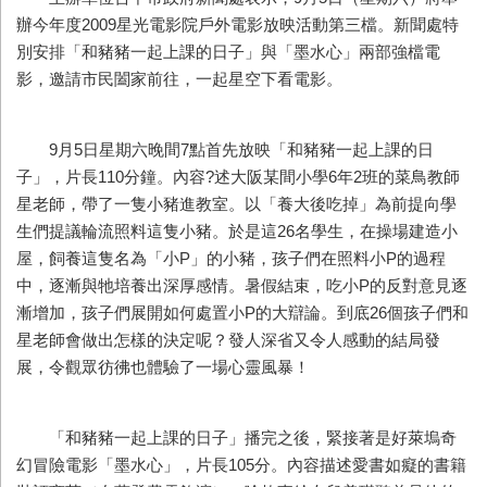
辦今年度2009星光電影院戶外電影放映活動第三檔。新聞處特
別安排「和豬豬一起上課的日子」與「墨水心」兩部強檔電
影，邀請市民闔家前往，一起星空下看電影。
9月5日星期六晚間7點首先放映「和豬豬一起上課的日
子」，片長110分鐘。內容?述大阪某間小學6年2班的菜鳥教師
星老師，帶了一隻小豬進教室。以「養大後吃掉」為前提向學
生們提議輪流照料這隻小豬。於是這26名學生，在操場建造小
屋，飼養這隻名為「小P」的小豬，孩子們在照料小P的過程
中，逐漸與牠培養出深厚感情。暑假結束，吃小P的反對意見逐
漸增加，孩子們展開如何處置小P的大辯論。到底26個孩子們和
星老師會做出怎樣的決定呢？發人深省又令人感動的結局發
展，令觀眾彷彿也體驗了一場心靈風暴！
「和豬豬一起上課的日子」播完之後，緊接著是好萊塢奇
幻冒險電影「墨水心」，片長105分。內容描述愛書如癡的書籍