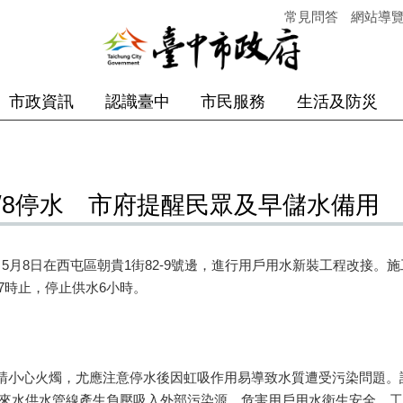
常見問答
網站導
市政資訊
認識臺中
市民服務
生活及防災
/8停水 市府提醒民眾及早儲水備用
月8日在西屯區朝貴1街82-9號邊，進行用戶用水新裝工程改接。施
17時止，停止供水6小時。
請小心火燭，尤應注意停水後因虹吸作用易導致水質遭受污染問題。
來水供水管線產生負壓吸入外部污染源，危害用戶用水衛生安全。工程遇