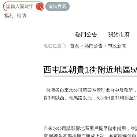
:::
進階搜尋
福利
補助
熱門公告
關於市府
:::
現在位置
首頁
>
熱門公告
>
市政新聞
西屯區朝貴1街附近地區5
台灣省自來水公司第四區管理處台中服務所，5
貴1街以西、朝馬路以北，5月8日自11時起至
自來水公司請影響地區用戶提早儲水備用，並
空 轉產生高溫損壞而釀成火災，並可能促使自