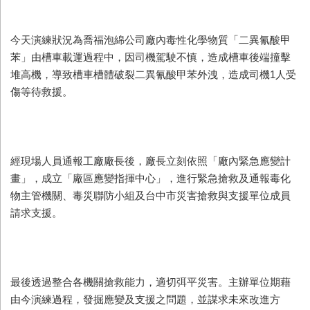
今天演練狀況為喬福泡綿公司廠內毒性化學物質「二異氰酸甲
苯」由槽車載運過程中，因司機駕駛不慎，造成槽車後端撞擊
堆高機，導致槽車槽體破裂二異氰酸甲苯外洩，造成司機1人受
傷等待救援。
經現場人員通報工廠廠長後，廠長立刻依照「廠內緊急應變計
畫」，成立「廠區應變指揮中心」，進行緊急搶救及通報毒化
物主管機關、毒災聯防小組及台中市災害搶救與支援單位成員
請求支援。
最後透過整合各機關搶救能力，適切弭平災害。主辦單位期藉
由今演練過程，發掘應變及支援之問題，並謀求未來改進方