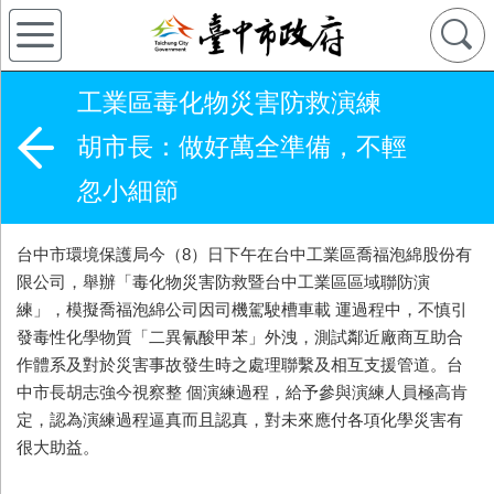
工業區毒化物災害防救演練
胡市長：做好萬全準備，不輕
忽小細節
台中市環境保護局今（8）日下午在台中工業區喬福泡綿股份有
限公司，舉辦「毒化物災害防救暨台中工業區區域聯防演
練」，模擬喬福泡綿公司因司機駕駛槽車載 運過程中，不慎引
發毒性化學物質「二異氰酸甲苯」外洩，測試鄰近廠商互助合
作體系及對於災害事故發生時之處理聯繫及相互支援管道。台
中市長胡志強今視察整 個演練過程，給予參與演練人員極高肯
定，認為演練過程逼真而且認真，對未來應付各項化學災害有
很大助益。