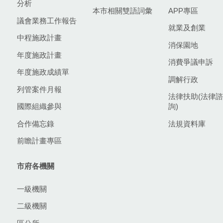
分析
本市相關雙語詞彙
APP專區
議會業務工作報告
就業及創業
中程施政計畫
消保園地
年度施政計畫
消費爭議申訴
年度施政成績單
調解行政
列管案件月報
法律扶助(法律諮
國際組織參與
詢)
合作備忘錄
法規資料庫
前瞻計畫專區
市府各機關
一級機關
二級機關