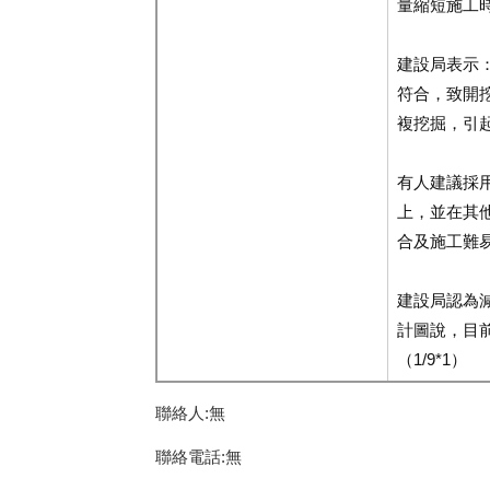
量縮短施工
建設局表示
符合，致開
複挖掘，引
有人建議採
上，並在其
合及施工難
建設局認為
計圖說，目
（1/9*1）
聯絡人:無
聯絡電話:無