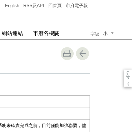
覽
English
RSS及API
回首頁
市府電子報
網站連結
市府各機關
小
字級
中
大
分
享
《
統未確實完成之前，目前僅能加強聯繫，儘