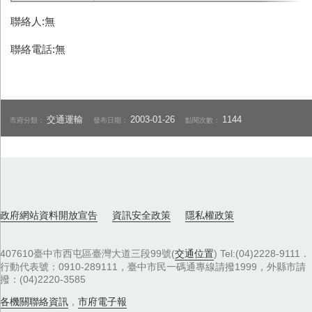
聯絡人:無
聯絡電話:無
交通運輸
2003-01-26
1144
市府分類：
發布日期：
點閱次數：
政府網站資料開放宣告
資訊安全政策
隱私權政策
407610臺中市西屯區臺灣大道三段99號(
交通位置
) Tel:(04)2228-9111．
行動代表號：0910-289111，臺中市民一碼通專線請撥1999，外縣市請
撥：(04)2220-3585
各機關聯絡資訊
，
市府電子報