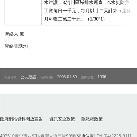
水維護，3.河川區域排水巡查，4.水災防救，
工資每日一千元，每月以廿二天計算（週休二
月可獲二萬二千元。（1/30*1）
聯絡人:無
聯絡電話:無
公共建設
2003-01-30
1036
市府分類：
發布日期：
點閱次數：
政府網站資料開放宣告
資訊安全政策
隱私權政策
407610臺中市西屯區臺灣大道三段99號(
交通位置
) Tel:(04)2228-9111．