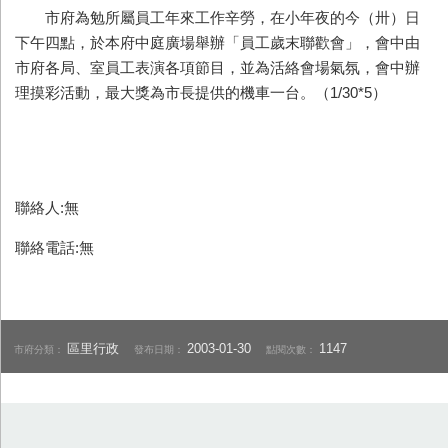
市府為勉所屬員工年來工作辛勞，在小年夜的今（卅）日
下午四點，於本府中庭廣場舉辦「員工歲末聯歡會」，會中由
市府各局、室員工表演各項節目，並為活絡會場氣氛，會中辦
理摸彩活動，最大獎為市長提供的機車一台。（1/30*5）
聯絡人:無
聯絡電話:無
區里行政
2003-01-30
1147
市府分類：
發布日期：
點閱次數：