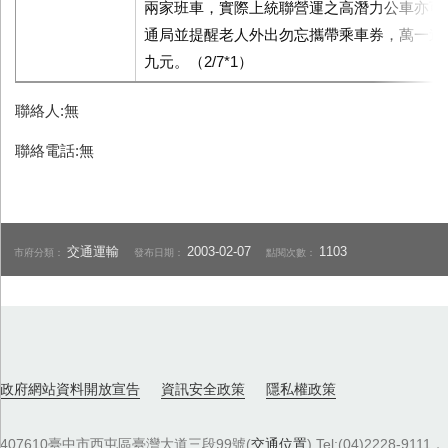
兩家班車，實際上統聯營運之高潛力公車亦可
通局並提醒老人外出勿忘攜帶乘車券，萬一遺
九元。（2/7*1）
聯絡人:無
聯絡電話:無
交通運輸
2003-02-07
1103
市府分類：
發布日期：
點閱次數：
政府網站資料開放宣告
資訊安全政策
隱私權政策
407610臺中市西屯區臺灣大道三段99號(
交通位置
) Tel:(04)2228-9111．