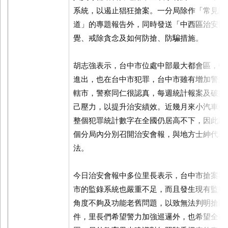
系統，以遏止猖狂搶案。一分局除作「常見詐
道」的專題報告外，同時發送「中西區治安簡
覺、戒除貪念及如何防搶、防騙措施。
胡志強表示，台中市位處中部最大都會區，中
進出，也在台中市犯罪，台中市雖有增加警力
轄市，警察同仁很認真，每週統計報案及破案
己壓力，以提升治安績效。近幾月來小汽車失
整個犯罪統計數字在全國仍居高不下，因此將
個分局內分別召開治安會報，與地方士紳代表
法。
今日治安會報中多位里長表示，台中市搶案不
市的監錄系統也嚴重不足，而且發生現有監視
角度不夠及功能老舊問題，以致無法判明搶匪
件，里長們希望警力加強巡邏外，也希望全市