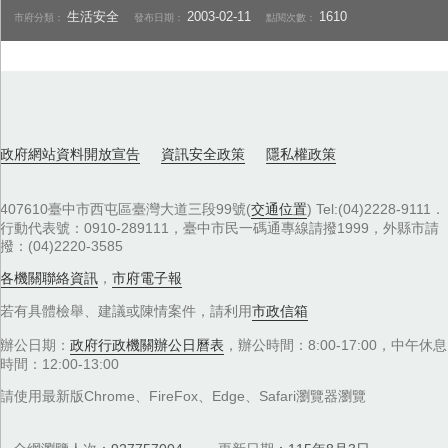
生活安全
2003-02-11
1610
市府分類：
發布日期：
點閱次數：
政府網站資料開放宣告
資訊安全政策
隱私權政策
407610臺中市西屯區臺灣大道三段99號(
交通位置
) Tel:(04)2228-9111．
行動代表號：0910-289111，臺中市民一碼通專線請撥1999，外縣市請
撥：(04)2220-3585
各機關聯絡資訊
，
市府電子報
若有具體檢舉、建議或陳情案件，請利用
市政信箱
辦公日期：
政府行政機關辦公日曆表
，辦公時間：8:00-17:00，中午休息
時間：12:00-13:00
請使用最新版Chrome、FireFox、Edge、Safari瀏覽器瀏覽