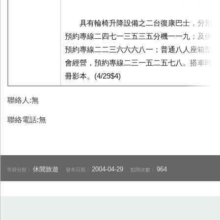
具有輪椅升降設備之二台復康巴士，分別由
預約專線二四七一三五三五分機一一九；及伊甸
預約專線二二三六六六八一；普通八人座箱型車
會經營，預約專線二三一五二五七八。搭車時應
冊影本。(4/29$4)
聯絡人:無
聯絡電話:無
休閒旅遊
2004-04-29
964
市府分類：
發布日期：
點閱次數：