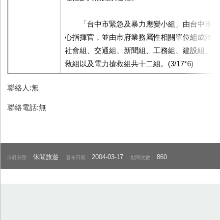
「台中市緊急及暴力應變小組」由台中市長
心指揮官，並由市府業務屬性相關單位組成治安
社會組、交通組、新聞組、工務組、建設組、兵
救組以及電力搶救組共十二組。(3/17*6)
聯絡人:無
聯絡電話:無
休閒旅遊
2004-03-17
860
市府分類：
發布日期：
點閱次數：