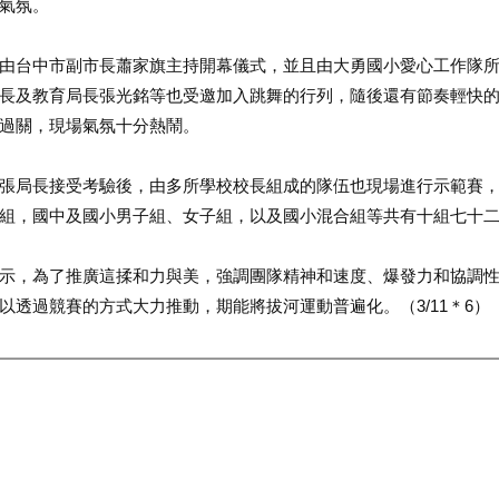
氣氛。
台中市副市長蕭家旗主持開幕儀式，並且由大勇國小愛心工作隊所
長及教育局長張光銘等也受邀加入跳舞的行列，隨後還有節奏輕快
過關，現場氣氛十分熱鬧。
局長接受考驗後，由多所學校校長組成的隊伍也現場進行示範賽，
組，國中及國小男子組、女子組，以及國小混合組等共有十組七十
，為了推廣這揉和力與美，強調團隊精神和速度、爆發力和協調性
以透過競賽的方式大力推動，期能將拔河運動普遍化。（3/11＊6）