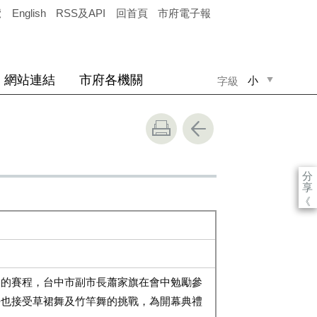
覽
English
RSS及API
回首頁
市府電子報
網站連結
市府各機關
小
字級
中
大
分
享
《
的賽程，台中市副市長蕭家旗在會中勉勵參
長也接受草裙舞及竹竿舞的挑戰，為開幕典禮