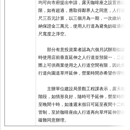
均可向市府提出申請，露天咖啡座之設置應以店
限，如有超過，應取得鄰界人之同意，人行道使
尺三百元計算，以三個月為一期，一次繳納，如
納保證金三萬元，使用人行道為避免妨礙通行，
尺寬度之淨空。
部分有意投資業者認為六個月試辦期似嫌過
時使用店前垂直延伸之人行道並預留一．二公尺
際上可供商業使用之人行道空間有限，因此希望
行道向園道草坪延伸，營業時間亦希望作彈性放
主辦單位建設局景觀工程課表示，露天咖啡
階段，如情形良好，隨時可予延伸，營業時間部
至晚間十時，如逢週末假日可延至夜間十二時，
管制，至於咖啡座由人行道再向草坪延伸部分，
礙難同意辦理。