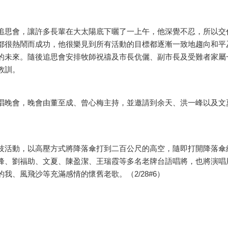
思會，讓許多長輩在大太陽底下曬了一上午，他深覺不忍，所以交
都很熱鬧而成功，他很樂見到所有活動的目標都逐漸一致地趨向和平
的未來。隨後追思會安排牧師祝禱及市長伉儷、副市長及受難者家屬
教訓。
晚會，晚會由董至成、曾心梅主持，並邀請到余天、洪一峰以及文
活動，以高壓方式將降落傘打到二百公尺的高空，隨即打開降落傘
峰、劉福助、文夏、陳盈潔、王瑞霞等多名老牌台語唱將，也將演唱
我、風飛沙等充滿感情的懷舊老歌。（2/28#6）