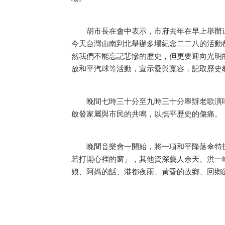
胡市長在會中表示，市府去年在早上舉辦追
今天台灣由南到北舉辦多場紀念二二八的活動
然我們不能忘記悲慘的歷史，但更要迎向光明
放和平汽球等活動，宣示愛與寬容，記取歷史
晚間七時三十分至九時三十分舉辦老歌演唱
啟發家屬與市民的共鳴，以撫平歷史的傷痛。
晚間音樂會一開始，將一項和平降落傘特技
若打開心裡的窗」，其他資深藝人余天、洪一
娘、阿媽的話、港都夜雨、黃昏的故鄉、回鄉的