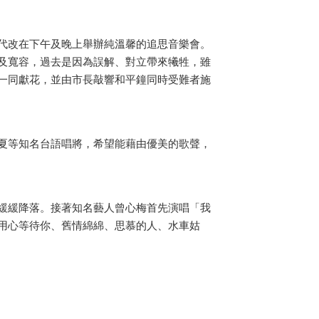
代改在下午及晚上舉辦純溫馨的追思音樂會。
及寬容，過去是因為誤解、對立帶來犧牲，雖
一同獻花，並由市長敲響和平鐘同時受難者施
夏等知名台語唱將，希望能藉由優美的歌聲，
緩緩降落。接著知名藝人曾心梅首先演唱「我
用心等待你、舊情綿綿、思慕的人、水車姑