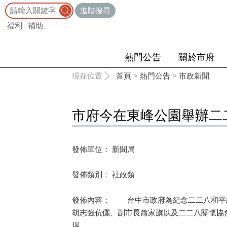
:::
進階搜尋
福利
補助
熱門公告
關於市府
:::
現在位置
首頁
>
熱門公告
>
市政新聞
市府今在東峰公園舉辦二
發佈單位： 新聞局
發佈類別： 社政類
發佈內容： 台中市政府為紀念二二八和平紀
胡志強伉儷、副市長蕭家旗以及二二八關懷協
場。