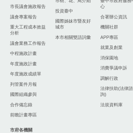
市樹、花、鳥介紹
臺中市政府服務
市長議會施政報告
心
投資臺中
議會專案報告
合署辦公資訊
國際姊妹市暨友好
重大工程成本效益
城市
機關社群
分析
本市相關雙語詞彙
APP專區
議會業務工作報告
就業及創業
中程施政計畫
消保園地
年度施政計畫
消費爭議申訴
年度施政成績單
調解行政
列管案件月報
法律扶助(法律諮
國際組織參與
詢)
合作備忘錄
法規資料庫
前瞻計畫專區
市府各機關