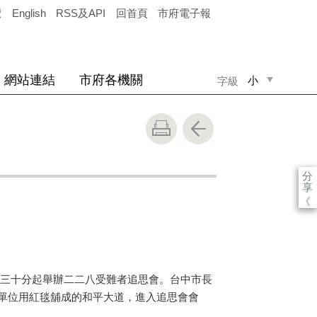
覽
English
RSS及API
回首頁
市府電子報
網站連結
市府各機關
小
字級
中
大
分
享
《
三十分起舉辦二二八受難者追思會。台中市長
單位用紅毯舖成的和平大道，進入追思會會