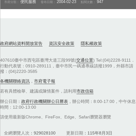
便民服務
2004-02-23
947
市府分類：
發布日期：
點閱次數：
政府網站資料開放宣告
資訊安全政策
隱私權政策
407610臺中市西屯區臺灣大道三段99號(
交通位置
) Tel:(04)2228-9111．
行動代表號：0910-289111，臺中市民一碼通專線請撥1999，外縣市請
撥：(04)2220-3585
各機關聯絡資訊
，
市府電子報
若有具體檢舉、建議或陳情案件，請利用
市政信箱
辦公日期：
政府行政機關辦公日曆表
，辦公時間：8:00-17:00，中午休息
時間：12:00-13:00
請使用最新版Chrome、FireFox、Edge、Safari瀏覽器瀏覽
全網瀏覽人次
929028100
更新日期
115年8月3日