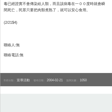
毒已經證實不會傳染給人類，而且該病毒在一００度時就會瞬
間死亡，民眾只要把肉類煮熟了，就可以安心食用。
(2/21$4)
聯絡人:無
聯絡電話:無
宣導活動
2004-02-21
1050
市府分類：
發布日期：
點閱次數：