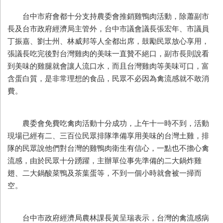
台中市府會都十分支持農委會推銷雞鴨肉活動，除蕭副市
長及台市政府經濟局主管外，台中市議會議長張宏年、市議員
丁振嘉、劉士州、林威邦等人全都出席，鼓勵民眾放心享用，
張議長吃完後對台灣雞肉的美味一直贊不絕口，副市長則說看
到美味的雞腿就會讓人流口水，而且台灣雞肉等美味可口，富
含蛋白質，是非常理想的食品，民眾不必因為禽流感就不敢消
費。
農委會免費吃禽肉活動十分成功，上午十一時不到，活動
現場已經有二、三百位民眾排隊準備享用美味的台灣土雞，排
隊的民眾說他們對台灣的雞鴨肉衛生有信心，一點也不擔心禽
流感，由於民眾十分踴躍，主辦單位事先準備的二大鍋炸雞
翅、二大鍋酸菜鴨及茶葉蛋等，不到一個小時就會被一掃而
空。
台中市政府經濟局農林課長黃呈瑞表示，台灣的禽流感病