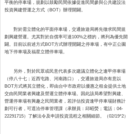
平衡的停車場，規劃以鼓勵民間依據促進民間參與公共建設法
投資興建營運之方式（BOT）辦理開闢。
對於需立體化的平面停車場，交通旅遊局將先徵求民間規
劃興建營運。尤其對於自償率可達100%之標的，將列為優先開
闢。目前以前述方式BOT方式辦理開闢之停車場，有中正公園
地下停車場及福星立體停車場。
另外，對於民眾或民意代表多次建議立體化之逢甲停車場
（停八十七；近西屯路、河南路口），交通旅遊局亦有意以
BOT方式將其立體化，即由台中市政府以優惠之租金提供土地
交由民間業者興建及營運立體停車場。因此該局希望對興建、
營運停車場有興趣之民間業者，若評估投資逢甲停車場財務計
劃可行者，可逕洽停車管理課（承辦員：邱昭熒；電話：04-
22291715）了解法令及申請投資流程之相關細節。（02/19*2）