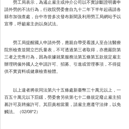
勞工局表示，為遏止雇主或仲介公司以不實診斷證明書申
請外勞的不法行為，行政院勞委會自九十二年下半年起函請各
縣市加強查處，台中市曾多次發布新聞及利用勞工局網站予以
宣導，呼籲雇主勿以身試法。
勞工局提醒國人申請外勞，應親自帶受看護人至合法醫療
院所檢查並開立巴氏量表，不可透過第三者取得，亦應嚴防第
三者之兜售行為，因為依據就業服務法第五條第五款規定雇主
辦理聘僱外國人之申請許可、招募、引進或管理事項，不得提
供不實資料或健康檢查檢體。
以上違者將依同法第六十五條處新臺幣三十萬元以上，一
百五十萬元以下罰鍰，勞委會另依第七十二條規定廢止雇主招
募許可及聘僱許可。其罰責相當重，請雇主應遵守法律，以免
觸法。（02/08*2）