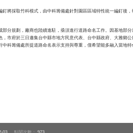
釘將採取竹科模式，由中科籌備處針對園區區域特性統一編釘後，
部分規劃，廠商也陸續進駐，亟須進行道路命名工作。因基地部分
色，市府於三日邀集台中縣市地方民意代表、台中縣政府、大雅鄉公
對中科籌備處所提道路命名表示支持與尊重，僅希望能多融入當地特
2-03
點閱次數：
973