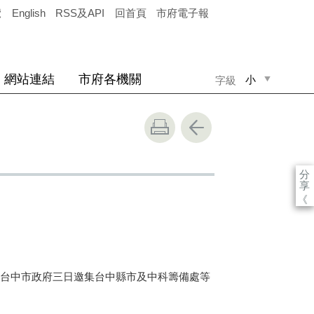
覽
English
RSS及API
回首頁
市府電子報
網站連結
市府各機關
小
字級
中
大
分
享
《
台中市政府三日邀集台中縣市及中科籌備處等