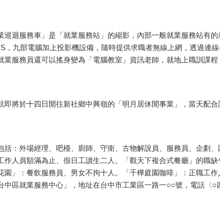
巡迴服務車」是「就業服務站」的縮影，內部一般就業服務站有的
PRS，九部電腦加上投影機設備，隨時提供求職者無線上網，透過連
就業服務員還可以搖身變為「電腦教室」資訊老師，就地上職訓課程
即將於十四日開往新社鄉中興嶺的「明月居休閒事業」，當天配合
括：外場經理、吧檯、廚師、守衛、古物解說員、服務員、企劃、
工作人員額滿為止、假日工讀生二人。「觀天下複合式餐廳」的職缺
花園」：餐飲服務員、男女不拘十人。「千樺庭園咖啡」：正職工作
中區就業服務中心」，地址在台中市工業區一路一○○號，電話〈○四〉