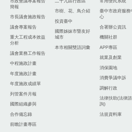
市政會議專案報告
二十九區行政區
常用便民系統
簡報
市樹、花、鳥介紹
臺中市政府服務
市長議會施政報告
心
投資臺中
議會專案報告
合署辦公資訊
國際姊妹市暨友好
重大工程成本效益
城市
機關社群
分析
本市相關雙語詞彙
APP專區
議會業務工作報告
就業及創業
中程施政計畫
消保園地
年度施政計畫
消費爭議申訴
年度施政成績單
調解行政
列管案件月報
法律扶助(法律諮
國際組織參與
詢)
合作備忘錄
法規資料庫
前瞻計畫專區