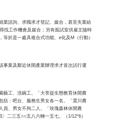
就業諮詢、求職求才登記、媒合，甚至失業給
線尋找工作機會及媒合；另有面試室供雇主隨時
，等於是一處具複合式功能、e化及M（行動）
該事業及鄰近休閒產業辦理求才首次試行運
園藝工、洗碗工。「大菩提生態教育休閒農
包括：吧台、服務生男女各一名。「震川農
人員、男女不拘二人。「玫瑰森林休閒農
二三五○○五八六轉一五七。（1/12*6）