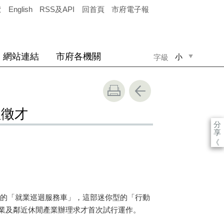
覽
English
RSS及API
回首頁
市府電子報
網站連結
市府各機關
小
字級
中
大
理徵才
分
享
《
的「就業巡迴服務車」，這部迷你型的「行動
業及鄰近休閒產業辦理求才首次試行運作。