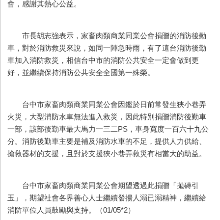
會，感謝其熱心公益。
市長胡志強表示，家畜肉類商業同業公會捐贈的消防後勤
車，對於消防救災來說，如同一陣急時雨，有了這台消防後勤
車加入消防救災，相信台中市的消防公共安全一定會做到更
好，並繼續保持消防公共安全全國第一殊榮。
台中市家畜肉類商業同業公會因鑑於日前常發生狹小巷弄
火災，大型消防水車無法進入救災，因此特別捐贈消防後勤車
一部，該部後勤車最大馬力一三二PS，車身寬度一百六十九公
分。消防後勤車主要是補及消防水車的不足，提供人力供給、
搶救器材的支援，且對於支援狹小巷弄救災有相當大的助益。
台中市家畜肉類商業同業公會期望透過此捐贈「拋磚引
玉」，期望社會各界善心人士繼續發揚人溺已溺精神，繼續給
消防單位人員鼓勵與支持。（01/05*2）