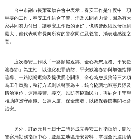
台中市副市長蕭家旗在會中表示，春安工作是年度中一項
重要的工作，春安工作結合了警、消及民間的力量，因為有大
家共同努力付出，讓春安工作做的更好，也將警政績政發揮到
最大，他代表胡市長向所有的警察同仁及義警、消表達感謝之
意。
這次春安工作以「一路順暢返鄉、全心為您服務、平安歡
渡春節」為主軸，以強化犯罪偵防、平安歡渡春節與加強指揮
疏導、一路順暢返鄉及提供愛心關懷、全心為您服務等三大項
為工作重點，執行方式則以警察為主，統合協調地區憲兵隊及
情治單位，運用義警、義交、民防等協勤民力，再結合里守望
相助隊巡守組織、公寓大廈、保全業者，以確保春節期間社會
治安。
另外，訂於元月七日十二時起成立春安工作指揮所，開設
警察局勤務指揮中心，並建立地區治安資料，掌握全民運用情