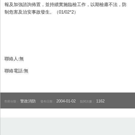
報及加強諮詢佈置，並持續實施臨檢工作，以期檢肅不法，防
制危害及治安事故發生。（01/02*2）
聯絡人:無
聯絡電話:無
警政消防
2004-01-02
1162
市府分類：
發布日期：
點閱次數：