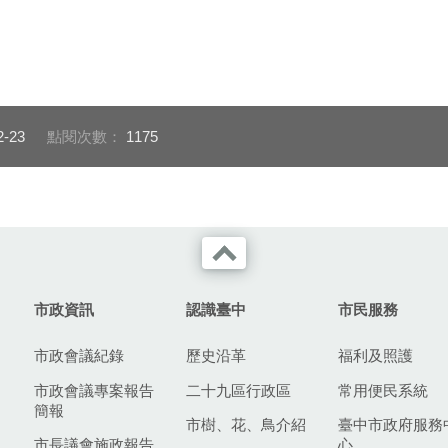
2-23
點閱次數：
1175
市政資訊
認識臺中
市民服務
市政會議紀錄
歷史沿革
福利及照護
市政會議專案報告
二十九區行政區
常用便民系統
簡報
市樹、花、鳥介紹
臺中市政府服務
市長議會施政報告
心