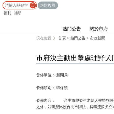
:::
進階搜尋
福利
補助
熱門公告
關於市府
:::
現在位置
首頁
>
熱門公告
>
市政新聞
市府決主動出擊處理野犬
發佈單位： 新聞局
發佈類別： 環保類
發佈內容： 台中市曾發生老婦人被野狗咬傷
之外，並研擬比照台北市辦法，捕獲流浪犬立