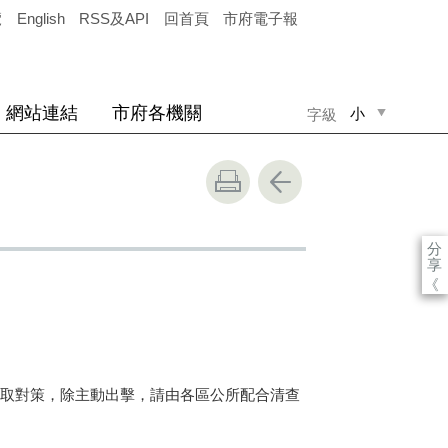
覽
English
RSS及API
回首頁
市府電子報
網站連結
市府各機關
小
字級
中
大
分
享
《
取對策，除主動出擊，請由各區公所配合清查