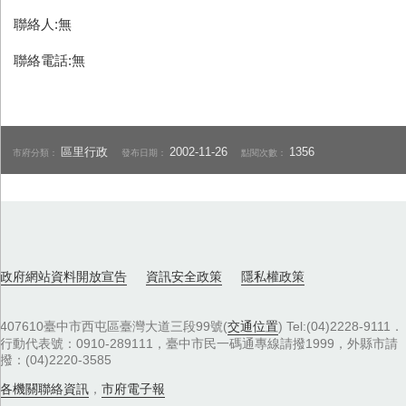
聯絡人:無
聯絡電話:無
區里行政
2002-11-26
1356
市府分類：
發布日期：
點閱次數：
政府網站資料開放宣告
資訊安全政策
隱私權政策
407610臺中市西屯區臺灣大道三段99號(
交通位置
) Tel:(04)2228-9111．
行動代表號：0910-289111，臺中市民一碼通專線請撥1999，外縣市請
撥：(04)2220-3585
各機關聯絡資訊
，
市府電子報